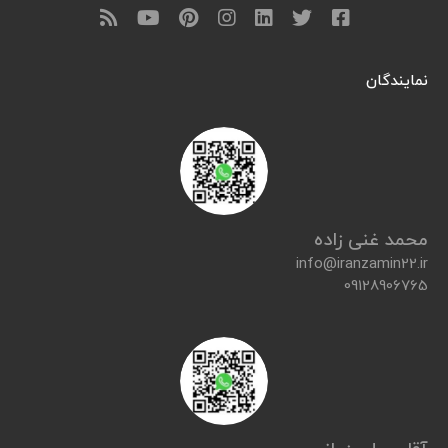
نمایندگان
محمد غنی زاده
info@iranzamin22.ir
09128906765