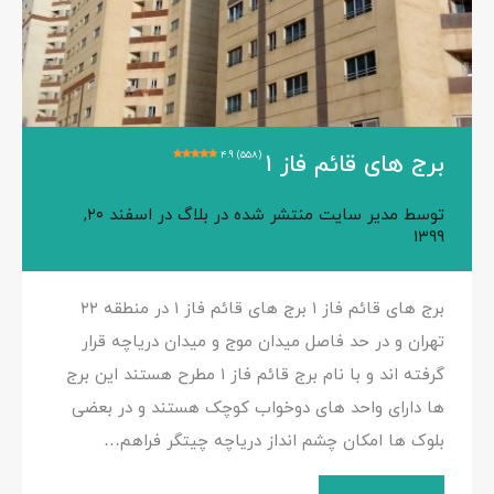
4.9 (558)
برج های قائم فاز ۱
توسط
مدیر سایت
منتشر شده در
بلاگ
در
اسفند ۲۰,
۱۳۹۹
برج های قائم فاز ۱ برج های قائم فاز ۱ در منطقه ۲۲
تهران و در حد فاصل میدان موج و میدان دریاچه قرار
گرفته اند و با نام برج قائم فاز ۱ مطرح هستند این برج
ها دارای واحد های دوخواب کوچک هستند و در بعضی
بلوک ها امکان چشم انداز دریاچه چیتگر فراهم…