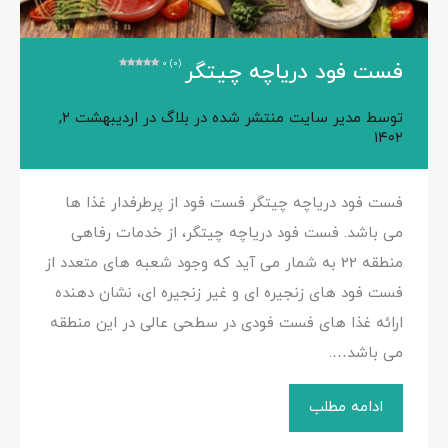
0 (0)
فست فود دریاچه چیتگر
توسط
مدیر سایت
منتشر شده در
بلاگ
در
اردیبهشت ۲,
۱۴۰۲
فست فود دریاچه چیتگر فست فود از پرطرفدار غذا ها
می باشد. فست فود دریاچه چیتگر، از خدمات رفاهی
منطقه 22 به شمار می آید که وجود شعبه های متعدد از
فست فود های زنجیره ای و غیر زنجیره ای، نشان دهنده
ارائه غذا های فست فودی در سطحی عالی در این منطقه
می باشد….
ادامه مطلب